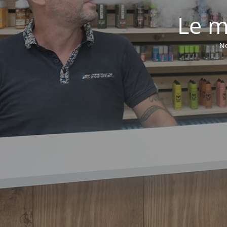
Le m
No