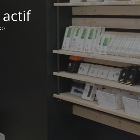
actif
 ;)